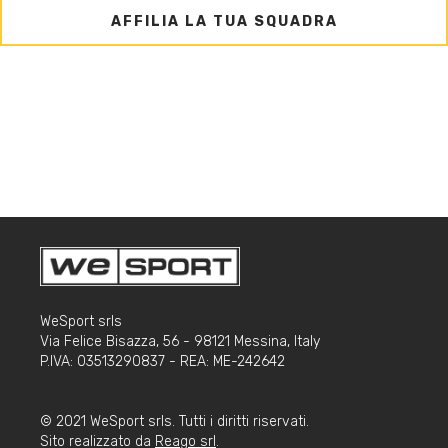
AFFILIA LA TUA SQUADRA
WeSport srls
Via Felice Bisazza, 56 - 98121 Messina, Italy
P.IVA: 03513290837 - REA: ME-242642
© 2021 WeSport srls. Tutti i diritti riservati.
Sito realizzato da
Reago srl
.