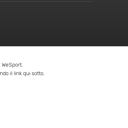
 a WeSport.
do il link qui sotto.