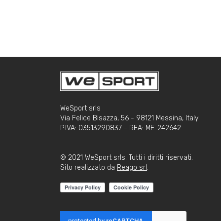
WeSport srls
Via Felice Bisazza, 56 - 98121 Messina, Italy
P.IVA: 03513290837 - REA: ME-242642
© 2021 WeSport srls. Tutti i diritti riservati.
Sito realizzato da
Reago srl
.