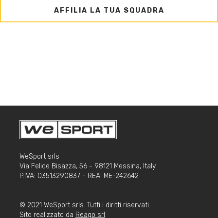
AFFILIA LA TUA SQUADRA
WeSport srls
Via Felice Bisazza, 56 - 98121 Messina, Italy
P.IVA: 03513290837 - REA: ME-242642
© 2021 WeSport srls. Tutti i diritti riservati.
Sito realizzato da
Reago srl
.