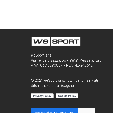
WeSport srls
Via Felice Bisazza, 56 - 98121 Messina, Italy
P.IVA: 03513290837 - REA: ME-242642
© 2021 WeSport srls. Tutti i diritti riservati.
Sito realizzato da
Reago srl
.