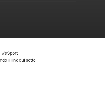
 a WeSport.
do il link qui sotto.