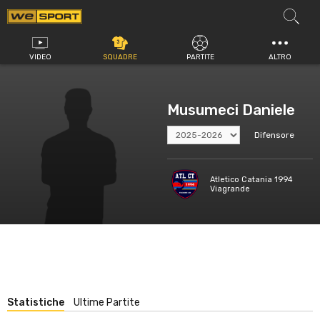
Vai
al
contenuto
VIDEO
SQUADRE
PARTITE
ALTRO
Musumeci Daniele
Difensore
Atletico Catania 1994
Viagrande
Statistiche
Ultime Partite