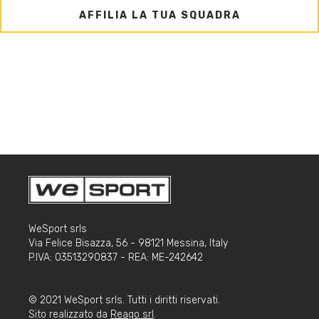
AFFILIA LA TUA SQUADRA
WeSport srls
Via Felice Bisazza, 56 - 98121 Messina, Italy
P.IVA: 03513290837 - REA: ME-242642
© 2021 WeSport srls. Tutti i diritti riservati.
Sito realizzato da
Reago srl
.