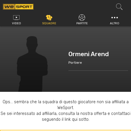
Vai
al
contenuto
VIDEO
SQUADRE
PARTITE
ALTRO
Ormeni Arend
Portiere
Ops... sembra che la squadra di questo giocatore non sia affiliata a
WeSport.
Se sei interessato ad affiliarla, consulta la nostra offerta e contattaci
seguendo il link qui sotto.