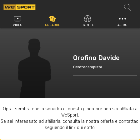
Vai
al
contenuto
VIDEO
SQUADRE
PARTITE
ALTRO
Orofino Davide
Centrocampista
Ops... sembra che la squadra di questo giocatore non sia affiliata a
WeSport.
Se sei interessato ad affiliarla, consulta la nostra offerta e contattaci
seguendo il link qui sotto.