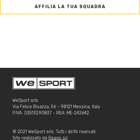
AFFILIA LA TUA SQUADRA
WeSport srls
Via Felice Bisazza, 56 - 98121 Messina, Italy
P.IVA: 03513290837 - REA: ME-242642
© 2021 WeSport srls. Tutti i diritti riservati.
Sito realizzato da
Reago srl
.