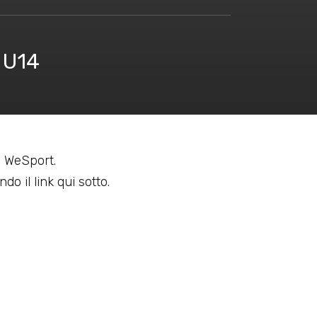
 U14
 a WeSport.
do il link qui sotto.