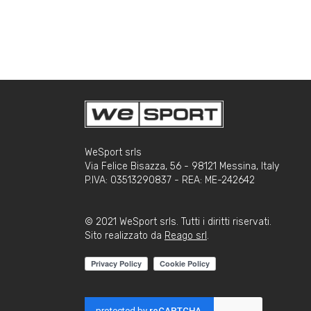
WeSport srls
Via Felice Bisazza, 56 - 98121 Messina, Italy
P.IVA: 03513290837 - REA: ME-242642
© 2021 WeSport srls. Tutti i diritti riservati.
Sito realizzato da
Reago srl
.