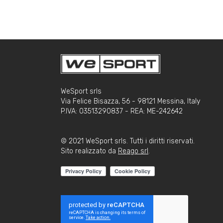
WeSport srls
Via Felice Bisazza, 56 - 98121 Messina, Italy
P.IVA: 03513290837 - REA: ME-242642
© 2021 WeSport srls. Tutti i diritti riservati.
Sito realizzato da
Reago srl
.