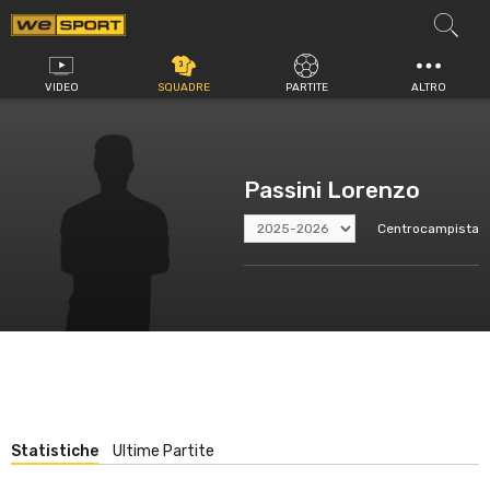
Vai
al
contenuto
VIDEO
SQUADRE
PARTITE
ALTRO
Passini Lorenzo
Centrocampista
Statistiche
Ultime Partite