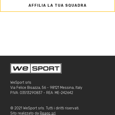
AFFILIA LA TUA SQUADRA
WeSport srls
Via Felice Bisazza, 56 - 98121 Messina, Italy
P.IVA: 03513290837 - REA: ME-242642
© 2021 WeSport srls. Tutti i diritti riservati.
Sito realizzato da
Reago srl
.