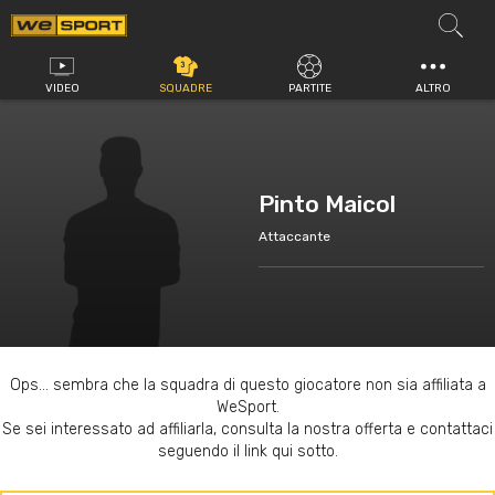
Vai
al
contenuto
VIDEO
SQUADRE
PARTITE
ALTRO
Pinto Maicol
Attaccante
Ops... sembra che la squadra di questo giocatore non sia affiliata a
WeSport.
Se sei interessato ad affiliarla, consulta la nostra offerta e contattaci
seguendo il link qui sotto.