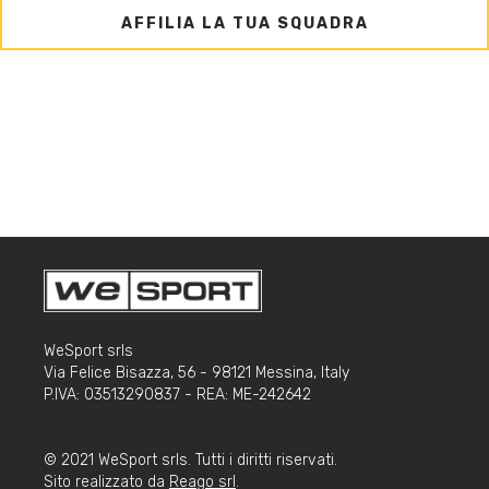
AFFILIA LA TUA SQUADRA
WeSport srls
Via Felice Bisazza, 56 - 98121 Messina, Italy
P.IVA: 03513290837 - REA: ME-242642
© 2021 WeSport srls. Tutti i diritti riservati.
Sito realizzato da
Reago srl
.