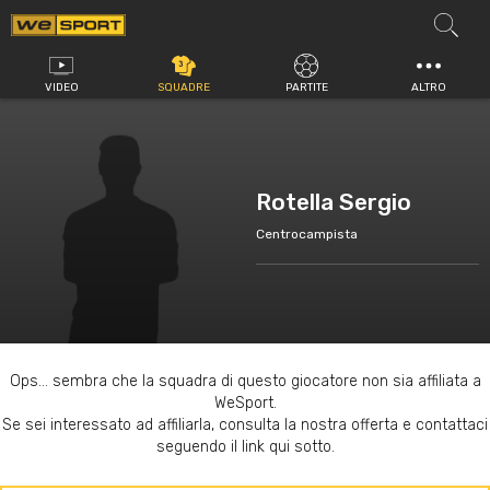
Vai
al
contenuto
VIDEO
SQUADRE
PARTITE
ALTRO
Rotella Sergio
Centrocampista
Ops... sembra che la squadra di questo giocatore non sia affiliata a
WeSport.
Se sei interessato ad affiliarla, consulta la nostra offerta e contattaci
seguendo il link qui sotto.