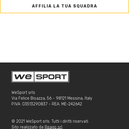
AFFILIA LA TUA SQUADRA
WeSport srls
Via Felice Bisazza, 56 - 98121 Messina, Italy
P.IVA: 03513290837 - REA: ME-242642
© 2021 WeSport srls. Tutti i diritti riservati.
Sito realizzato da
Reago srl
.