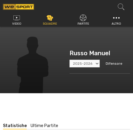
Vai
al
contenuto
VIDEO
SQUADRE
PARTITE
ALTRO
Russo Manuel
Difensore
Statistiche
Ultime Partite