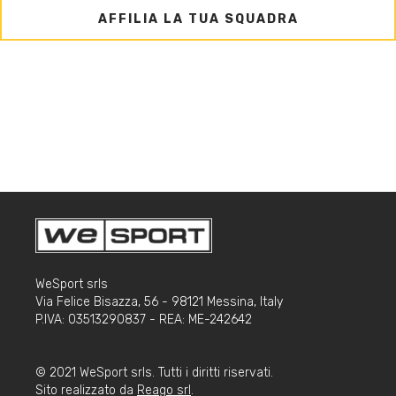
AFFILIA LA TUA SQUADRA
WeSport srls
Via Felice Bisazza, 56 - 98121 Messina, Italy
P.IVA: 03513290837 - REA: ME-242642
© 2021 WeSport srls. Tutti i diritti riservati.
Sito realizzato da
Reago srl
.