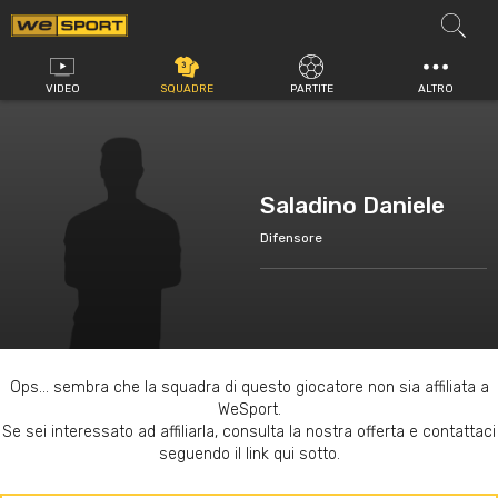
Vai
al
contenuto
VIDEO
SQUADRE
PARTITE
ALTRO
Saladino Daniele
Difensore
Ops... sembra che la squadra di questo giocatore non sia affiliata a
WeSport.
Se sei interessato ad affiliarla, consulta la nostra offerta e contattaci
seguendo il link qui sotto.