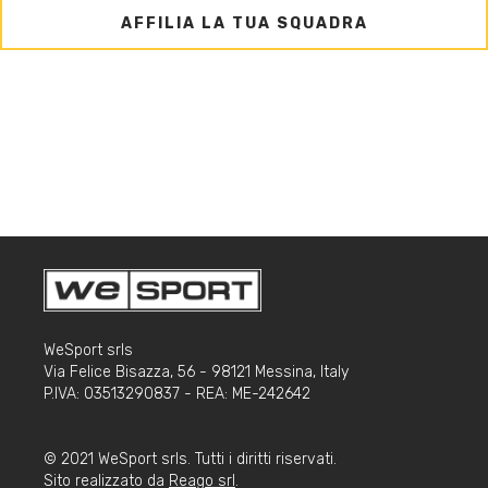
AFFILIA LA TUA SQUADRA
WeSport srls
Via Felice Bisazza, 56 - 98121 Messina, Italy
P.IVA: 03513290837 - REA: ME-242642
© 2021 WeSport srls. Tutti i diritti riservati.
Sito realizzato da
Reago srl
.