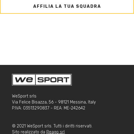
AFFILIA LA TUA SQUADRA
WeSport srls
Via Felice Bisazza, 56 - 98121 Messina, Italy
P.IVA: 03513290837 - REA: ME-242642
© 2021 WeSport srls. Tutti i diritti riservati.
Sito realizzato da
Reago srl
.