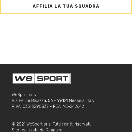
AFFILIA LA TUA SQUADRA
WeSport srls
Via Felice Bisazza, 56 - 98121 Messina, Italy
P.IVA: 03513290837 - REA: ME-242642
© 2021 WeSport srls. Tutti i diritti riservati.
Sito realizzato da
Reago srl
.