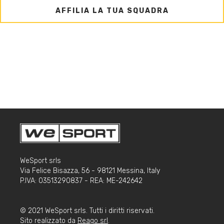
AFFILIA LA TUA SQUADRA
WeSport srls
Via Felice Bisazza, 56 - 98121 Messina, Italy
P.IVA: 03513290837 - REA: ME-242642
© 2021 WeSport srls. Tutti i diritti riservati.
Sito realizzato da
Reago srl
.