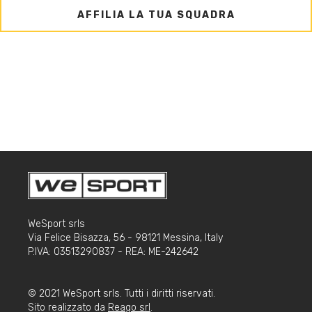
AFFILIA LA TUA SQUADRA
WeSport srls
Via Felice Bisazza, 56 - 98121 Messina, Italy
P.IVA: 03513290837 - REA: ME-242642
© 2021 WeSport srls. Tutti i diritti riservati.
Sito realizzato da
Reago srl
.