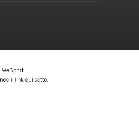
 a WeSport.
do il link qui sotto.