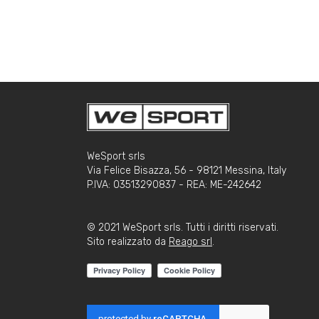
WeSport srls
Via Felice Bisazza, 56 - 98121 Messina, Italy
P.IVA: 03513290837 - REA: ME-242642
© 2021 WeSport srls. Tutti i diritti riservati.
Sito realizzato da
Reago srl
.