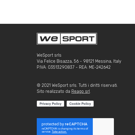
WeSport srls
Via Felice Bisazza, 56 - 98121 Messina, Italy
P.IVA: 03513290837 - REA: ME-242642
© 2021 WeSport srls. Tutti i diritti riservati.
Sito realizzato da
Reago srl
.