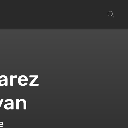
arez
van
e