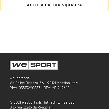
AFFILIA LA TUA SQUADRA
WeSport srls
Via Felice Bisazza, 56 - 98121 Messina, Italy
P.IVA: 03513290837 - REA: ME-242642
© 2021 WeSport srls. Tutti i diritti riservati.
Sito realizzato da
Reago srl
.