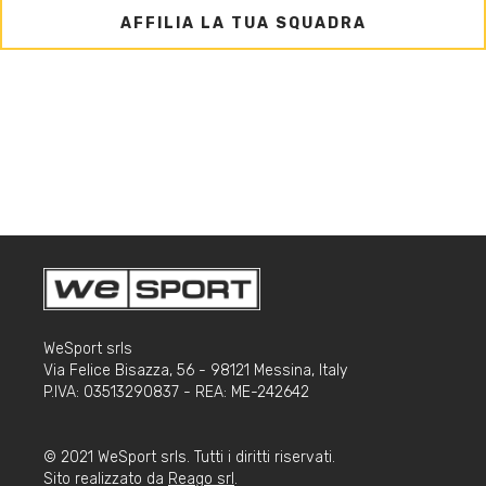
AFFILIA LA TUA SQUADRA
WeSport srls
Via Felice Bisazza, 56 - 98121 Messina, Italy
P.IVA: 03513290837 - REA: ME-242642
© 2021 WeSport srls. Tutti i diritti riservati.
Sito realizzato da
Reago srl
.