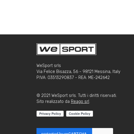
WeSport srls
Via Felice Bisazza, 56 - 98121 Messina, Italy
P.IVA: 03513290837 - REA: ME-242642
© 2021 WeSport srls. Tutti i diritti riservati.
Sito realizzato da
Reago srl
.