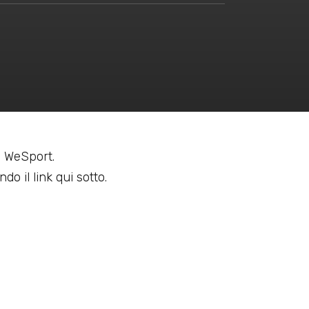
 a WeSport.
do il link qui sotto.