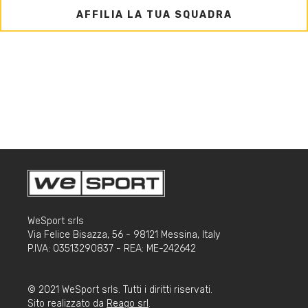
AFFILIA LA TUA SQUADRA
WeSport srls
Via Felice Bisazza, 56 - 98121 Messina, Italy
P.IVA: 03513290837 - REA: ME-242642
© 2021 WeSport srls. Tutti i diritti riservati.
Sito realizzato da
Reago srl
.