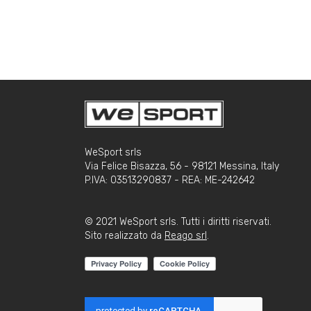
WeSport srls
Via Felice Bisazza, 56 - 98121 Messina, Italy
P.IVA: 03513290837 - REA: ME-242642
© 2021 WeSport srls. Tutti i diritti riservati.
Sito realizzato da
Reago srl
.