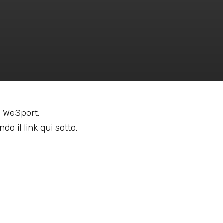
 a WeSport.
do il link qui sotto.