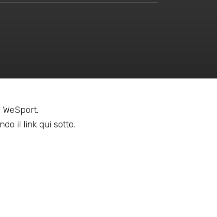
 a WeSport.
do il link qui sotto.