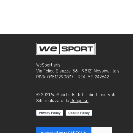
WeSport srls
Via Felice Bisazza, 56 - 98121 Messina, Italy
P.IVA: 03513290837 - REA: ME-242642
© 2021 WeSport srls. Tutti i diritti riservati.
Sito realizzato da
Reago srl
.