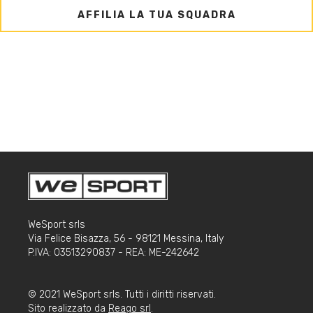
AFFILIA LA TUA SQUADRA
WeSport srls
Via Felice Bisazza, 56 - 98121 Messina, Italy
P.IVA: 03513290837 - REA: ME-242642
© 2021 WeSport srls. Tutti i diritti riservati.
Sito realizzato da
Reago srl
.