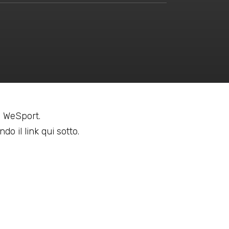
 a WeSport.
do il link qui sotto.