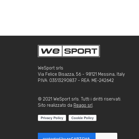
WeSport srls
Via Felice Bisazza, 56 - 98121 Messina, Italy
P.IVA: 03513290837 - REA: ME-242642
© 2021 WeSport srls. Tutti i diritti riservati.
Sito realizzato da
Reago srl
.