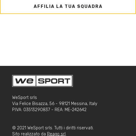
AFFILIA LA TUA SQUADRA
WeSport srls
Via Felice Bisazza, 56 - 98121 Messina, Italy
P.IVA: 03513290837 - REA: ME-242642
© 2021 WeSport srls. Tutti i diritti riservati.
Sito realizzato da
Reago srl
.