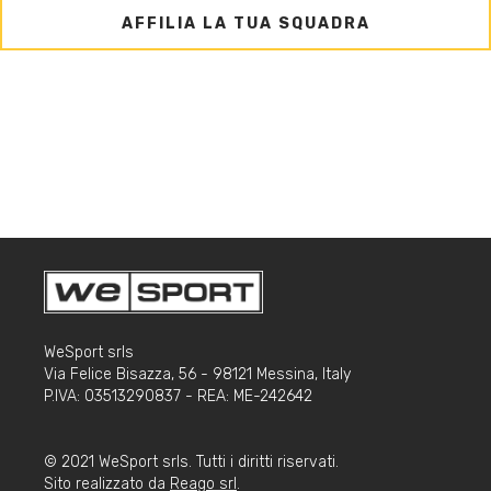
AFFILIA LA TUA SQUADRA
WeSport srls
Via Felice Bisazza, 56 - 98121 Messina, Italy
P.IVA: 03513290837 - REA: ME-242642
© 2021 WeSport srls. Tutti i diritti riservati.
Sito realizzato da
Reago srl
.