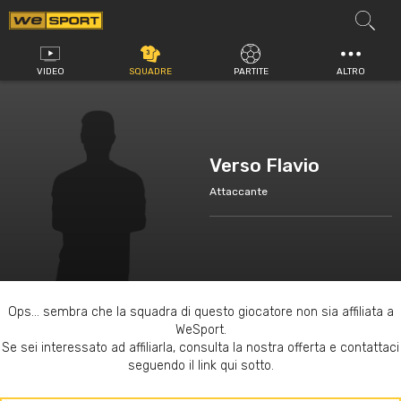
Vai
al
contenuto
VIDEO
SQUADRE
PARTITE
ALTRO
Verso Flavio
Attaccante
Ops... sembra che la squadra di questo giocatore non sia affiliata a
WeSport.
Se sei interessato ad affiliarla, consulta la nostra offerta e contattaci
seguendo il link qui sotto.