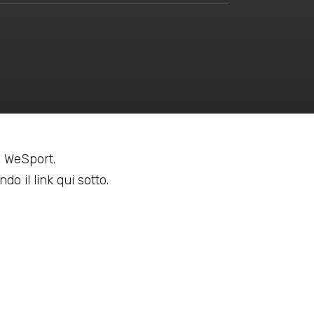
 a WeSport.
do il link qui sotto.