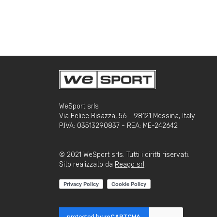
WeSport srls
Via Felice Bisazza, 56 - 98121 Messina, Italy
P.IVA: 03513290837 - REA: ME-242642
© 2021 WeSport srls. Tutti i diritti riservati.
Sito realizzato da
Reago srl
.