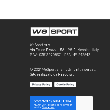
WeSport srls
Via Felice Bisazza, 56 - 98121 Messina, Italy
P.IVA: 03513290837 - REA: ME-242642
© 2021 WeSport srls. Tutti i diritti riservati.
Sito realizzato da
Reago srl
.