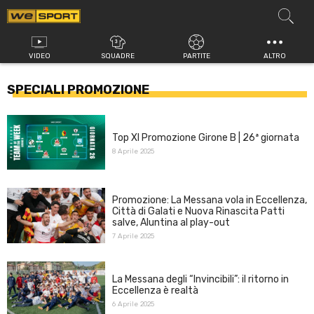
Vai
al
contenuto
VIDEO
SQUADRE
PARTITE
ALTRO
SPECIALI PROMOZIONE
Top XI Promozione Girone B | 26ª giornata
8 Aprile 2025
Promozione: La Messana vola in Eccellenza,
Città di Galati e Nuova Rinascita Patti
salve, Aluntina al play-out
7 Aprile 2025
La Messana degli “Invincibili”: il ritorno in
Eccellenza è realtà
6 Aprile 2025