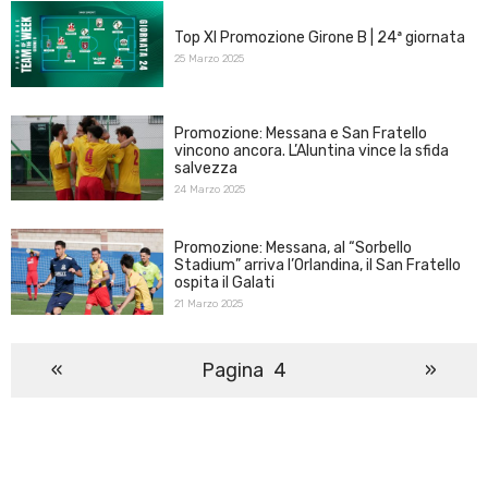
Top XI Promozione Girone B | 24ª giornata
25 Marzo 2025
Promozione: Messana e San Fratello
vincono ancora. L’Aluntina vince la sfida
salvezza
24 Marzo 2025
Promozione: Messana, al “Sorbello
Stadium” arriva l’Orlandina, il San Fratello
ospita il Galati
21 Marzo 2025
N
«
4
»
a
v
i
g
a
z