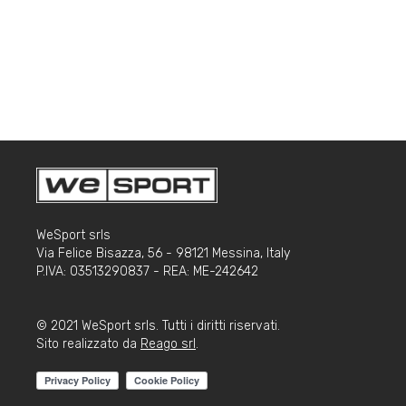
i
o
n
e
a
r
t
i
c
o
l
o
WeSport srls
Via Felice Bisazza, 56 - 98121 Messina, Italy
P.IVA: 03513290837 - REA: ME-242642
© 2021 WeSport srls. Tutti i diritti riservati.
Sito realizzato da
Reago srl
.