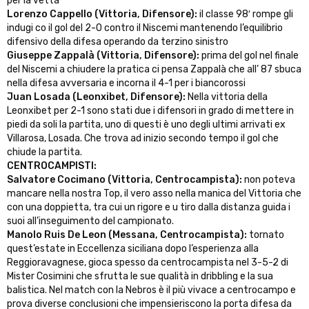
per la vetta
Lorenzo Cappello (Vittoria, Difensore):
il classe 98′ rompe gli
indugi co il gol del 2-0 contro il Niscemi mantenendo l’equilibrio
difensivo della difesa operando da terzino sinistro
Giuseppe Zappalà (Vittoria, Difensore):
prima del gol nel finale
del Niscemi a chiudere la pratica ci pensa Zappalà che all’ 87 sbuca
nella difesa avversaria e incorna il 4-1 per i biancorossi
Juan Losada (Leonxibet, Difensore):
Nella vittoria della
Leonxibet per 2-1 sono stati due i difensori in grado di mettere in
piedi da soli la partita, uno di questi è uno degli ultimi arrivati ex
Villarosa, Losada. Che trova ad inizio secondo tempo il gol che
chiude la partita.
CENTROCAMPISTI:
Salvatore Cocimano (Vittoria, Centrocampista):
non poteva
mancare nella nostra Top, il vero asso nella manica del Vittoria che
con una doppietta, tra cui un rigore e u tiro dalla distanza guida i
suoi all’inseguimento del campionato.
Manolo Ruis De Leon (Messana, Centrocampista):
tornato
quest’estate in Eccellenza siciliana dopo l’esperienza alla
Reggioravagnese, gioca spesso da centrocampista nel 3-5-2 di
Mister Cosimini che sfrutta le sue qualità in dribbling e la sua
balistica. Nel match con la Nebros è il più vivace a centrocampo e
prova diverse conclusioni che impensieriscono la porta difesa da