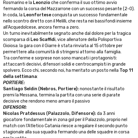
Rosmarino e la
Leonzio
che conferma il suo ottimo avvio
fermando la corsa del Mazzarrone con un successo pesante (2-0).
In coda, la
Leonfortese
conquista un successo fondamentale
nello scontro diretto con il Melilli, che resta nei bassifondi insieme
all’Acquedolcese, ancora ferma a zero.
Un turno inevitabilmente segnato anche dal dolore per la tragica
scomparsa di
Leo Scaffidi
, vice allenatore della Polisportiva
Gioiosa: la gara con il Giarre è stata rinviata al 15 ottobre per
permettere alla comunità di stringersi attorno alla famiglia.
Tra conferme e sorprese non sono mancati i protagonisti:
attaccanti decisivi, difensori solidi e centrocampisti in grande
spolvero. Ecco chi, secondo noi, ha meritato un posto nella
Top 11
della settimana
:
PORTIERE:
Santiago Seldin (Nebros, Portiere):
nonostante il risultato
premi la Messana, termina la partita con una serie di parate
decisive che rendono meno amaro il passivo
DIFENSORI:
Nicolas Pratdessus (Palazzolo, Difensore):
da 3 anni
giocatore fondamentale in zona gol per il Palazzolo, proprio nel
match con l’Atletico Catania riesce a regalare il secondo punto
stagionale alla sua squadra fermando una delle squadre in corsa