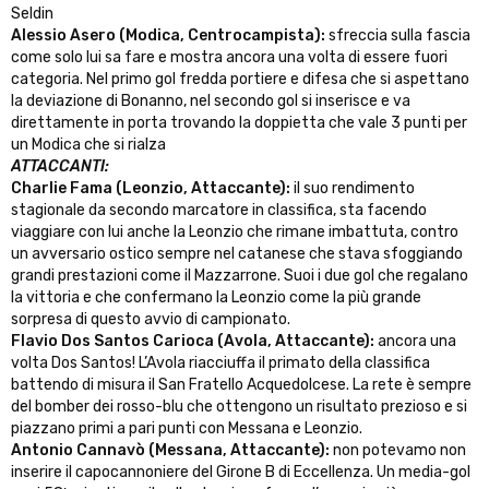
Seldin
Alessio Asero (Modica, Centrocampista):
sfreccia sulla fascia
come solo lui sa fare e mostra ancora una volta di essere fuori
categoria. Nel primo gol fredda portiere e difesa che si aspettano
la deviazione di Bonanno, nel secondo gol si inserisce e va
direttamente in porta trovando la doppietta che vale 3 punti per
un Modica che si rialza
ATTACCANTI:
Charlie Fama (Leonzio, Attaccante):
il suo rendimento
stagionale da secondo marcatore in classifica, sta facendo
viaggiare con lui anche la Leonzio che rimane imbattuta, contro
un avversario ostico sempre nel catanese che stava sfoggiando
grandi prestazioni come il Mazzarrone. Suoi i due gol che regalano
la vittoria e che confermano la Leonzio come la più grande
sorpresa di questo avvio di campionato.
Flavio Dos Santos Carioca (Avola, Attaccante):
ancora una
volta Dos Santos! L’Avola riacciuffa il primato della classifica
battendo di misura il San Fratello Acquedolcese. La rete è sempre
del bomber dei rosso-blu che ottengono un risultato prezioso e si
piazzano primi a pari punti con Messana e Leonzio.
Antonio
Cannavò (Messana, Attaccante):
non potevamo non
inserire il capocannoniere del Girone B di Eccellenza. Un media-gol