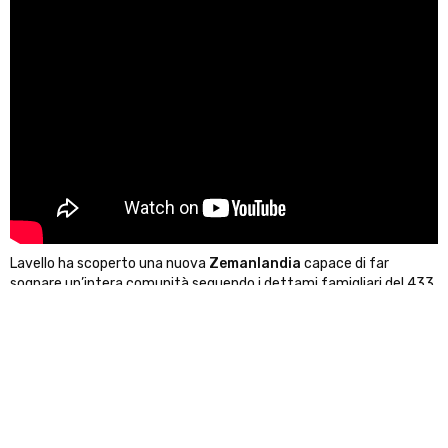
Lavello ha scoperto una nuova
Zemanlandia
capace di far
sognare un’intera comunità seguendo i dettami famigliari del 433.
Le sole 4 sconfitte a fronte di 9 vittorie e 7 pareggi certificano i
frutti del duro lavoro di un
Zeman
più pragmatico ed attento.
L’impronta del padre c’è sempre come dimostrano le vittorie per
6-2 contro il
Francavilla
, per 5-2 contro il
Molfetta
e per 4-3
contro il
Sorrento
. Eppure anche le vittorie ottenute di misura
mostrano quella maturità raggiunta che viene espressa, di
conseguenza, dalla squadra in campo. Se da una parte è giusto
dare merito alla gestione
Zeman
, è altrettanto importante