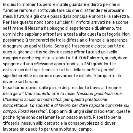
In questo momento, però, è inutile guardare indietro perché si
farebbe l’errore di sottovalutare ciò che ci attende nei prossimi
mesi. Il futuro è già ora e passa dalla principale priorità: la salvezza.
Per fare questo nono sono sufficienti i rinforzi arrivati nelle scorse
settimane. Il Messina ha bisogno di esperienza e di, almeno, tre
uomini che sappiano affrontare a testa alta questa categoria. Non
possiamo più trincerarci dietro la difesa ad oltranza e la speranza
di segnare un goal vittoria. Sono già trascorse diciotto partite e
questo girone di ritorno dovrà essere affrontato ad un livello
maggiore anche rispetto all’andata. Il 4-0 di Palermo, quindi, deve
spingere ad una riflessione approfondita a 360 gradi. Inutile
entrare nei dettagli tecnici e tattici della sconfitta perché
significherebbe esprimere nuovamente ciò che è lampante da
diverse settimane.
Ripartiamo, quindi, dalle parole del presidente Davis al termine
della gara:”
Una sconfitta che fa male. Nessuna giustificazione.
Chiediamo scusa ai nostri tifosi per questa prestazione
inaccettabile. La società è al lavoro per dare risposte concrete sul
campo. Forza Messina”.
Dopo anni di lunghi silenzi societari, queste
poche righe sono certamente un passo avanti. Rispetto per la
tifoseria, nessun alibi cercato e la consapevolezza di dover
lavorare fin da subito per una svolta sul campo.