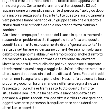
ragazzi di mister Romano che sono crollati dopo appena venti
minuti di gioco. Certamente, ai meno attenti, questo KO può
apparire come un semplice incidente di percorso, fisiologico dopo
una rincorsa senza sosta. In parte tutto questo è assolutamente
vero perché stiamo parlando di un gruppo solido che è riuscito a
tirarsi fuori dalle difficoltà da solo con grande forza d’animo e
sacrificio.
Allo stesso tempo, però, sarebbe delittuoso in questo momento
nascondere i problemi sotto il tappeto e fare finta che questa
sconfitta sia frutto esclusivamente di una “giornata storta”. In
realtà da settimane evidenziamo come il Messina non solo sia in
debito d’ossigeno ma abbia un estremo bisogno anche di rinforzi
dal mercato. La squadra formata a settembre dal direttore
Martello ha dato tutto quello che poteva, non riesce a superare
ulteriormente questa soglia raggiunta. Un’asticella posta molto in
alto a suon di successi cinici ed una difesa di ferro. Eppure i freddi
numeri non fotografano a pieno che il Messina fa estrema fatica a
proporre gioco, non ha una manovra offensiva degna di nota e,
l’assenza di Tourè, ha estremizzato tutto questo. In molte
situazioni la Dea Fortuna ha baciato la Biancoscudata basti
pensare ai 4 punti raccolti tra Igea Virtus e Milazzo due gare che,
oggettivamente, potevano tranquillamente concludersi con
altrettante sconfitte.