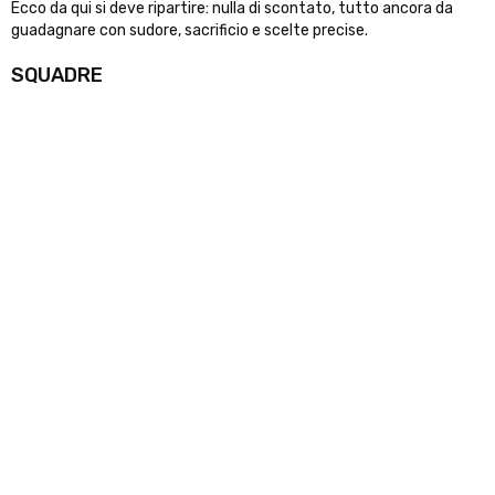
Ecco da qui si deve ripartire: nulla di scontato, tutto ancora da
guadagnare con sudore, sacrificio e scelte precise.
SQUADRE
ACR Messina
Serie C
Athletic Club Palermo
Eccellenza
POTREBBE INTERESSARTI