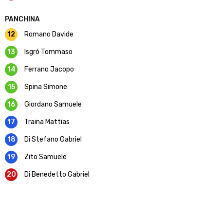
PANCHINA
12
Romano Davide
13
Isgró Tommaso
14
Ferrano Jacopo
15
Spina Simone
16
Giordano Samuele
17
Traina Mattias
18
Di Stefano Gabriel
19
Zito Samuele
20
Di Benedetto Gabriel