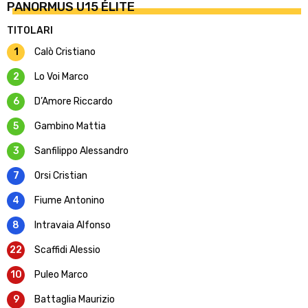
PANORMUS U15 ÉLITE
TITOLARI
1
Calò Cristiano
2
Lo Voi Marco
6
D’Amore Riccardo
5
Gambino Mattia
3
Sanfilippo Alessandro
7
Orsi Cristian
4
Fiume Antonino
8
Intravaia Alfonso
22
Scaffidi Alessio
10
Puleo Marco
9
Battaglia Maurizio