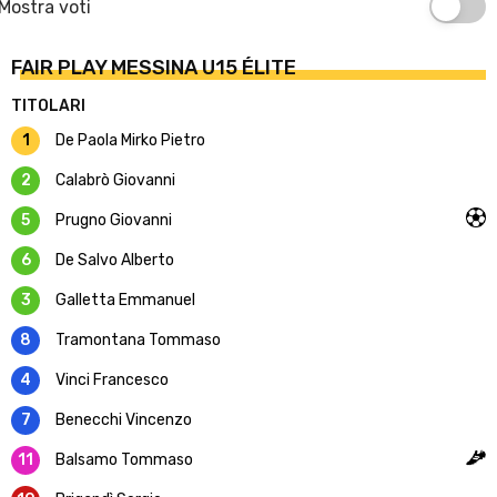
Mostra voti
FAIR PLAY MESSINA U15 ÉLITE
TITOLARI
1
De Paola Mirko Pietro
2
Calabrò Giovanni
5
Prugno Giovanni
6
De Salvo Alberto
3
Galletta Emmanuel
8
Tramontana Tommaso
4
Vinci Francesco
7
Benecchi Vincenzo
11
Balsamo Tommaso