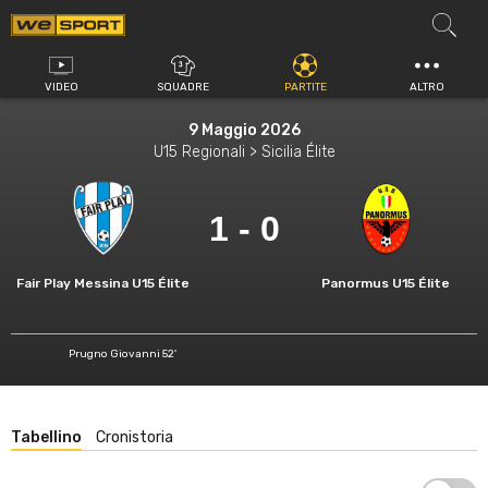
Vai
al
contenuto
VIDEO
SQUADRE
PARTITE
ALTRO
9 Maggio 2026
U15 Regionali > Sicilia Élite
1 - 0
Fair Play Messina U15 Élite
Panormus U15 Élite
Prugno Giovanni 52'
Tabellino
Cronistoria