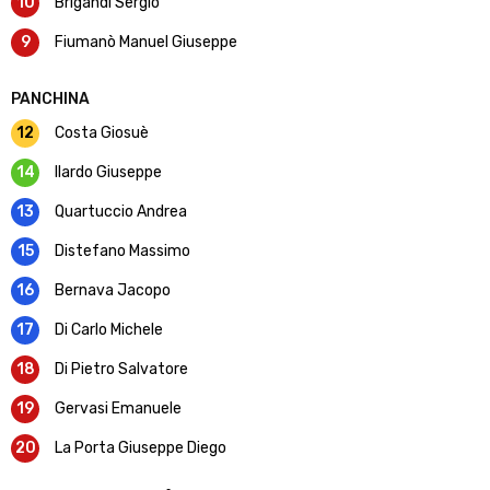
10
Brigandì Sergio
9
Fiumanò Manuel Giuseppe
PANCHINA
12
Costa Giosuè
14
Ilardo Giuseppe
13
Quartuccio Andrea
15
Distefano Massimo
16
Bernava Jacopo
17
Di Carlo Michele
18
Di Pietro Salvatore
19
Gervasi Emanuele
20
La Porta Giuseppe Diego