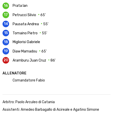
16
Prata Ian
17
Petrucci Silvio
65'
14
Pausata Andrea
55'
15
Tomaino Pietro
55'
18
Migliorisi Gabriele
19
Diaw Mamadou
65'
20
Aramburu Juan Cruz
86'
ALLENATORE
Comandatore Fabio
Arbitro: Paolo Arculeo di Catania
Assistenti: Amedeo Barbagallo di Acireale e Agatino Simone