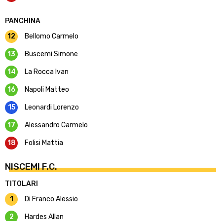
PANCHINA
12
Bellomo Carmelo
13
Buscemi Simone
14
La Rocca Ivan
16
Napoli Matteo
15
Leonardi Lorenzo
17
Alessandro Carmelo
18
Folisi Mattia
NISCEMI F.C.
TITOLARI
1
Di Franco Alessio
2
Hardes Allan