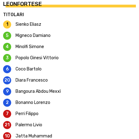
LEONFORTESE
TITOLARI
1
Sienko Eliasz
5
Migneco Damiano
4
Minolfi Simone
3
Popolo Ginesi Vittorio
6
Coco Bartolo
20
Diara Francesco
9
Bangoura Abdou Mexxì
2
Bonanno Lorenzo
7
Perri Filippo
21
Palermo Livio
10
Jatta Muhammad