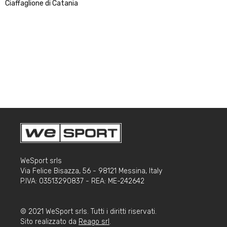
Ciaffaglione di Catania
WeSport srls
Via Felice Bisazza, 56 - 98121 Messina, Italy
P.IVA: 03513290837 - REA: ME-242642
© 2021 WeSport srls. Tutti i diritti riservati.
Sito realizzato da
Reago srl
.