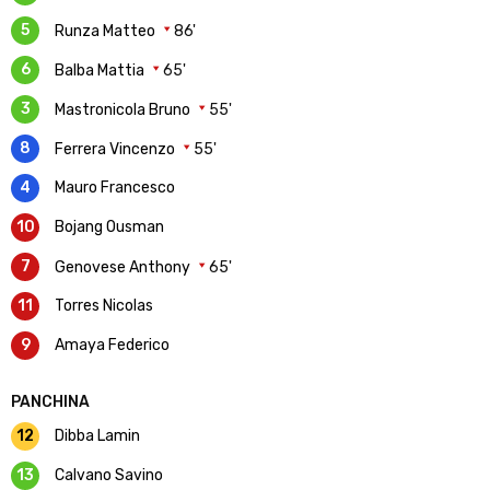
5
Runza Matteo
86'
6
Balba Mattia
65'
3
Mastronicola Bruno
55'
8
Ferrera Vincenzo
55'
4
Mauro Francesco
10
Bojang Ousman
7
Genovese Anthony
65'
11
Torres Nicolas
9
Amaya Federico
PANCHINA
12
Dibba Lamin
13
Calvano Savino