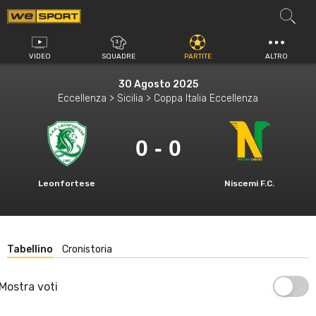
Vai
al
contenuto
VIDEO
SQUADRE
PARTITE
ALTRO
30 Agosto 2025
Eccellenza > Sicilia > Coppa Italia Eccellenza
0 - 0
Leonfortese
Niscemi F.C.
Tabellino
Cronistoria
Mostra voti