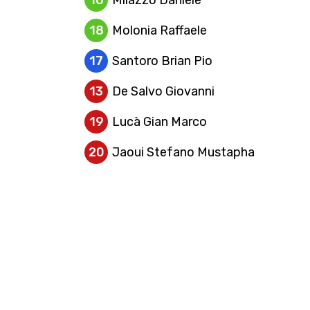
16
Milazzo Daniele
18
Molonia Raffaele
17
Santoro Brian Pio
13
De Salvo Giovanni
19
Lucà Gian Marco
20
Jaoui Stefano Mustapha