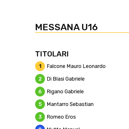
MESSANA U16
TITOLARI
1
Falcone Mauro Leonardo
2
Di Blasi Gabriele
6
Rigano Gabriele
5
Mantarro Sebastian
3
Romeo Eros