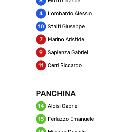
8
Mutto Manuel
4
Lombardo Alessio
10
Staiti Giuseppe
7
Marino Aristide
9
Sapienza Gabriel
11
Cerri Riccardo
PANCHINA
14
Aloisi Gabriel
15
Ferlazzo Emanuele