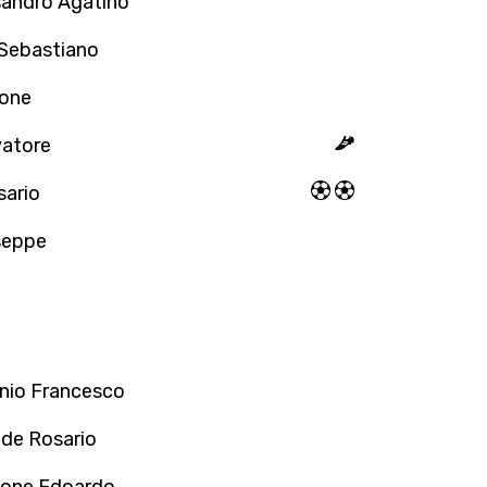
sandro Agatino
 Sebastiano
mone
vatore
ario
seppe
onio Francesco
de Rosario