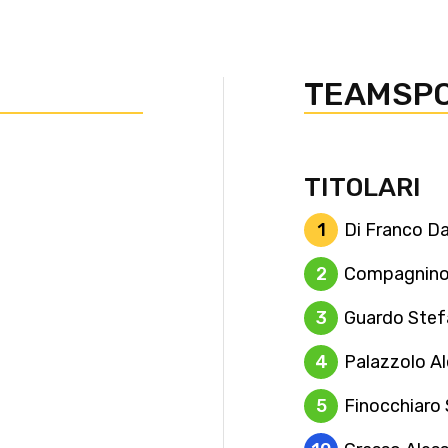
TEAMSPO
TITOLARI
1
Di Franco Da
2
Compagnino
3
Guardo Ste
4
Palazzolo Al
5
Finocchiaro