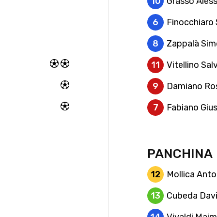
10
Grasso Ales
6
Finocchiaro
8
Zappalà Si
11
Vitellino Sal
9
Damiano Ros
7
Fabiano Giu
PANCHINA
12
Mollica Ant
13
Cubeda Davi