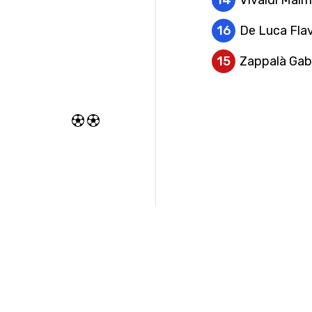
14
Vivaldi Mai
16
De Luca Fla
15
Zappalà Gabr