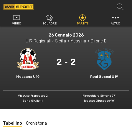
Vai
al
contenuto
VIDEO
SQUADRE
PARTITE
ALTRO
26 Gennaio 2026
U19 Regionali > Sicilia > Messina > Girone B
2 - 2
Messana U19
Real Gescal U19
Viscuso Francesco 2'
Finocchiaro Simone 27'
Bona Giulio 11'
Tedesco Giuseppe 90'
Tabellino
Cronistoria