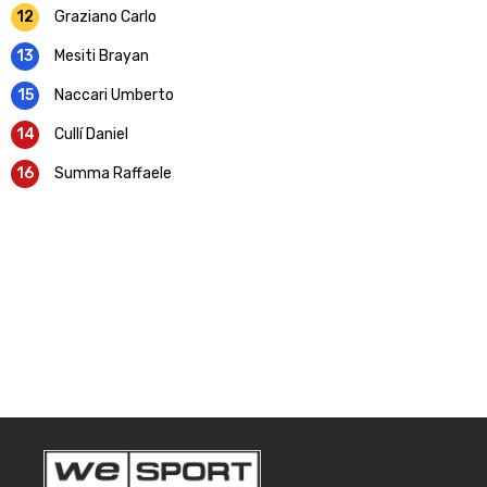
12
Graziano Carlo
13
Mesiti Brayan
15
Naccari Umberto
14
Cullí Daniel
16
Summa Raffaele