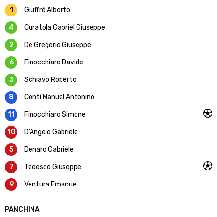
1
Giuffré Alberto
4
Curatola Gabriel Giuseppe
2
De Gregorio Giuseppe
6
Finocchiaro Davide
3
Schiavo Roberto
8
Conti Manuel Antonino
11
Finocchiaro Simone
10
D’Angelo Gabriele
5
Denaro Gabriele
7
Tedesco Giuseppe
9
Ventura Emanuel
PANCHINA