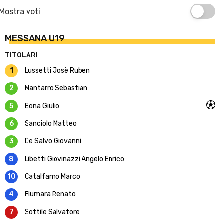
Mostra voti
MESSANA U19
TITOLARI
1
Lussetti Josè Ruben
2
Mantarro Sebastian
5
Bona Giulio
6
Sanciolo Matteo
3
De Salvo Giovanni
8
Libetti Giovinazzi Angelo Enrico
10
Catalfamo Marco
4
Fiumara Renato
7
Sottile Salvatore