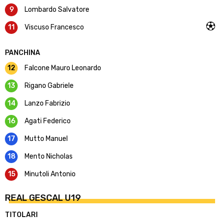
9
Lombardo Salvatore
11
Viscuso Francesco
PANCHINA
12
Falcone Mauro Leonardo
13
Rigano Gabriele
14
Lanzo Fabrizio
16
Agati Federico
17
Mutto Manuel
18
Mento Nicholas
15
Minutoli Antonio
REAL GESCAL U19
TITOLARI