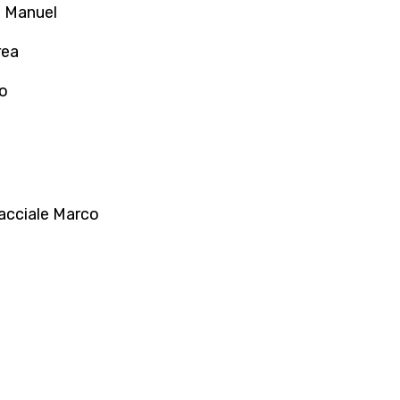
o Manuel
rea
io
cciale Marco