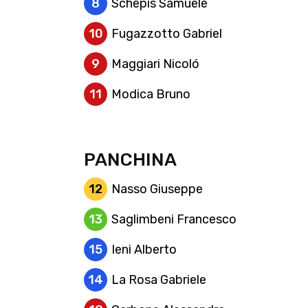
8
Schepis Samuele
10
Fugazzotto Gabriel
9
Maggiari Nicoló
11
Modica Bruno
PANCHINA
12
Nasso Giuseppe
13
Saglimbeni Francesco
15
Ieni Alberto
14
La Rosa Gabriele