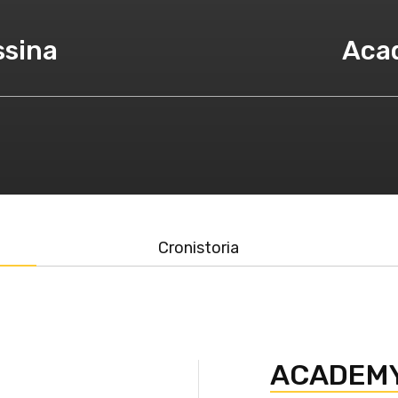
ssina
Aca
Cronistoria
Y
ACADEMY