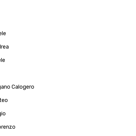
ele
drea
le
ano Calogero
teo
gio
orenzo