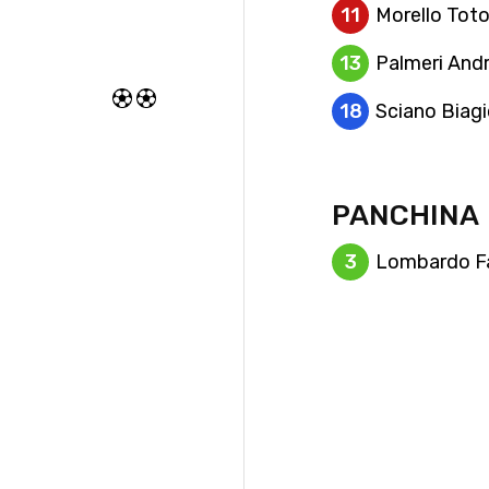
11
Morello Tot
13
Palmeri And
18
Sciano Biag
PANCHINA
3
Lombardo Fa