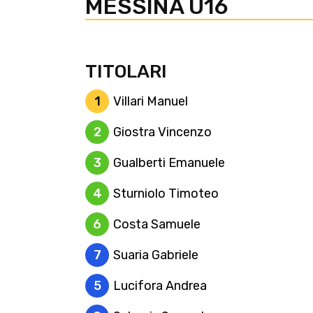
MESSINA U16
TITOLARI
1
Villari Manuel
2
Giostra Vincenzo
3
Gualberti Emanuele
4
Sturniolo Timoteo
6
Costa Samuele
7
Suaria Gabriele
5
Lucifora Andrea