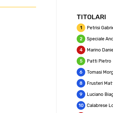
TITOLARI
1
Petrisi Gabri
2
Speciale An
4
Marino Danie
5
Patti Pietro
6
Tomasi Morg
8
Frusteri Mat
9
Luciano Bia
10
Calabrese L