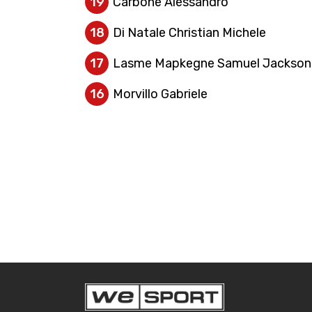
19
Carbone Alessandro
18
Di Natale Christian Michele
17
Lasme Mapkegne Samuel Jackson
16
Morvillo Gabriele