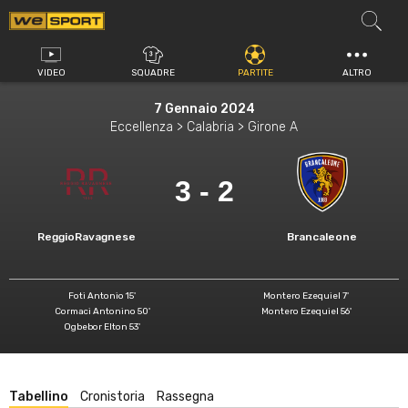
Vai
al
contenuto
VIDEO
SQUADRE
PARTITE
ALTRO
7 Gennaio 2024
Eccellenza > Calabria > Girone A
3 - 2
ReggioRavagnese
Brancaleone
Foti Antonio 15'
Montero Ezequiel 7'
Cormaci Antonino 50'
Montero Ezequiel 56'
Ogbebor Elton 53'
Tabellino
Cronistoria
Rassegna