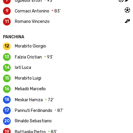
7
Ogbebor Elton
93'
9
Cormaci Antonino
83'
11
Romano Vincenzo
PANCHINA
12
Morabito Giorgio
13
Falzia Cristian
93'
14
Iatí Luca
15
Morabito Luigi
16
Meliadò Marcello
18
Meskar Hamza
72'
17
Pannuti Ferdinando
87'
20
Rinaldo Sebastiano
19
Battaglia Pietro
83'