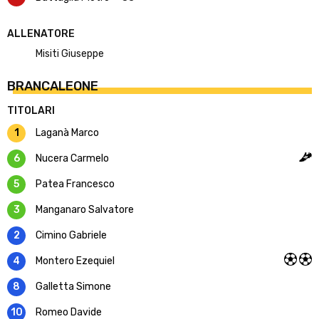
ALLENATORE
Misiti Giuseppe
BRANCALEONE
TITOLARI
1
Laganà Marco
6
Nucera Carmelo
5
Patea Francesco
3
Manganaro Salvatore
2
Cimino Gabriele
4
Montero Ezequiel
8
Galletta Simone
10
Romeo Davide