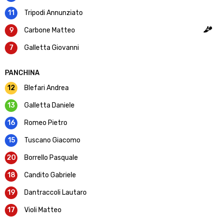
11
Tripodi Annunziato
9
Carbone Matteo
7
Galletta Giovanni
PANCHINA
12
Blefari Andrea
13
Galletta Daniele
16
Romeo Pietro
15
Tuscano Giacomo
20
Borrello Pasquale
18
Candito Gabriele
19
Dantraccoli Lautaro
17
Violi Matteo