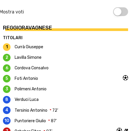
Mostra voti
REGGIORAVAGNESE
TITOLARI
1
Currà Giuseppe
2
Lavilla Simone
6
Cordova Consalvo
5
Foti Antonio
3
Polimeni Antonio
8
Verduci Luca
4
Tersinio Antonino
72'
10
Puntoriere Giulio
87'