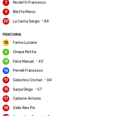
7
Nicoletti Francesco
9
Bilotta Marco
20
La Canna Sergio
84'
PANCHINA
12
Farina Luciano
5
Cinque Mattia
13
Filice Manuel
43'
16
Perrelli Francesco
11
Celestino Cristian
84'
15
Sarpa Diego
57'
17
Carbone Antonio
18
Gallo Alex Pio