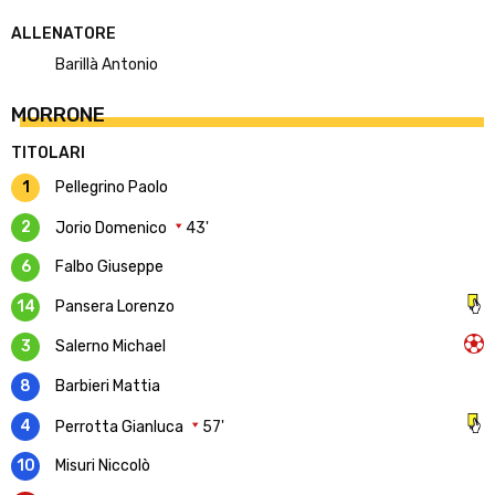
ALLENATORE
Barillà Antonio
MORRONE
TITOLARI
1
Pellegrino Paolo
2
Jorio Domenico
43'
6
Falbo Giuseppe
14
Pansera Lorenzo
3
Salerno Michael
8
Barbieri Mattia
4
Perrotta Gianluca
57'
10
Misuri Niccolò