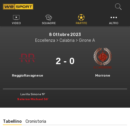
Vai
al
contenuto
VIDEO
SQUADRE
PARTITE
ALTRO
8 Ottobre 2023
Eccellenza > Calabria > Girone A
2 - 0
ReggioRavagnese
Morrone
Lavilla Simone 19'
Salerno Michael 36'
Tabellino
Cronistoria