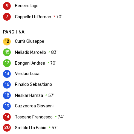
9
Beceiro Iago
7
Cappelletti Roman
70'
PANCHINA
12
Currà Giuseppe
15
Meliadò Marcello
83'
17
Bongani Andrea
70'
13
Verduci Luca
16
Rinaldo Sebastiano
18
Meskar Hamza
57'
19
Cuzzocrea Giovanni
14
Toscano Francesco
74'
20
Sottilotta Fabio
57'