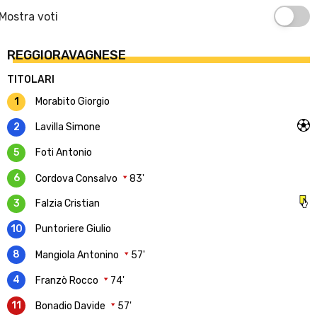
Mostra voti
REGGIORAVAGNESE
TITOLARI
1
Morabito Giorgio
2
Lavilla Simone
5
Foti Antonio
6
Cordova Consalvo
83'
3
Falzia Cristian
10
Puntoriere Giulio
8
Mangiola Antonino
57'
4
Franzò Rocco
74'
11
Bonadio Davide
57'