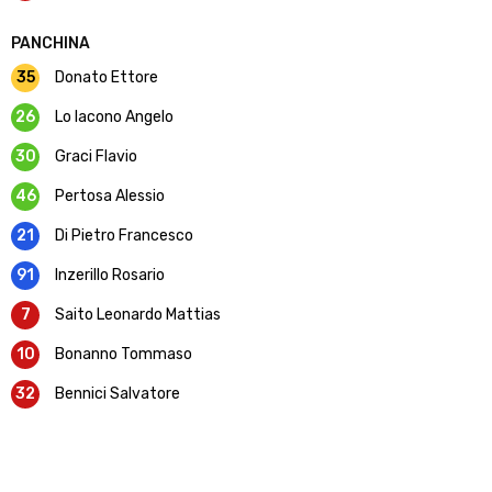
PANCHINA
35
Donato Ettore
26
Lo Iacono Angelo
30
Graci Flavio
46
Pertosa Alessio
21
Di Pietro Francesco
91
Inzerillo Rosario
7
Saito Leonardo Mattias
10
Bonanno Tommaso
32
Bennici Salvatore