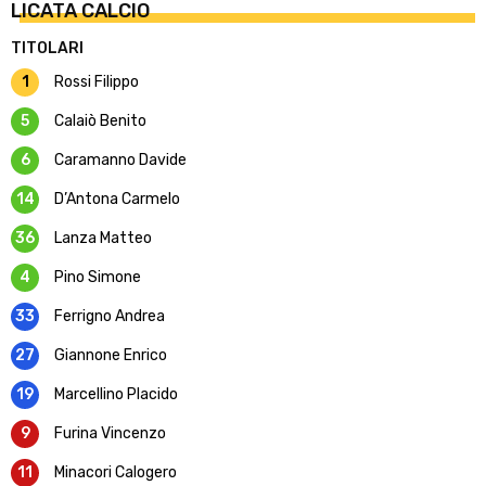
LICATA CALCIO
TITOLARI
1
Rossi Filippo
5
Calaiò Benito
6
Caramanno Davide
14
D’Antona Carmelo
36
Lanza Matteo
4
Pino Simone
33
Ferrigno Andrea
27
Giannone Enrico
19
Marcellino Placido
9
Furina Vincenzo
11
Minacori Calogero