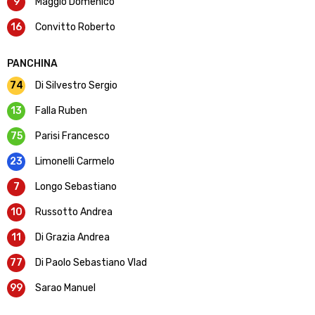
9
Maggio Domenico
16
Convitto Roberto
PANCHINA
74
Di Silvestro Sergio
13
Falla Ruben
75
Parisi Francesco
23
Limonelli Carmelo
7
Longo Sebastiano
10
Russotto Andrea
11
Di Grazia Andrea
77
Di Paolo Sebastiano Vlad
99
Sarao Manuel