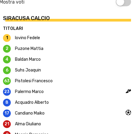
Mostra voti
SIRACUSA CALCIO
TITOLARI
1
Iovino Fedele
2
Puzone Mattia
4
Baldan Marco
6
Suhs Joaquin
63
Pistolesi Francesco
23
Palermo Marco
8
Acquadro Alberto
17
Candiano Maiko
21
Alma Giuliano