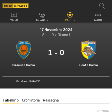
Vai
al
contenuto
VIDEO
SQUADRE
PARTITE
ALTRO
17 Novembre 2024
Serie D > Girone I
1 - 0
Siracusa Calcio
Licata Calcio
Candiano Maiko 24'
Tabellino
Cronistoria
Rassegna