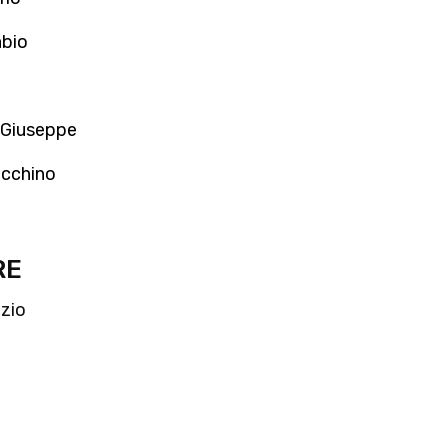
abio
 Giuseppe
acchino
RE
azio