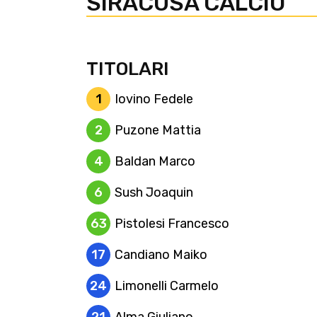
SIRACUSA CALCIO
TITOLARI
1
Iovino Fedele
2
Puzone Mattia
4
Baldan Marco
6
Sush Joaquin
63
Pistolesi Francesco
17
Candiano Maiko
24
Limonelli Carmelo