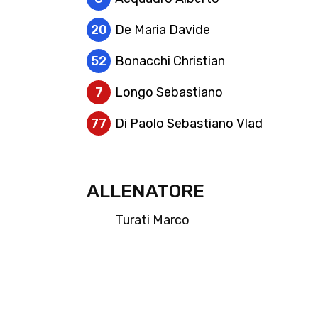
20
De Maria Davide
52
Bonacchi Christian
7
Longo Sebastiano
77
Di Paolo Sebastiano Vlad
ALLENATORE
Turati Marco