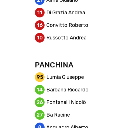
21
Alma Giuliano
11
Di Grazia Andrea
16
Convitto Roberto
10
Russotto Andrea
PANCHINA
95
Lumia Giuseppe
14
Barbana Riccardo
26
Fontanelli Nicolò
27
Ba Racine
8
Acquadro Alberto