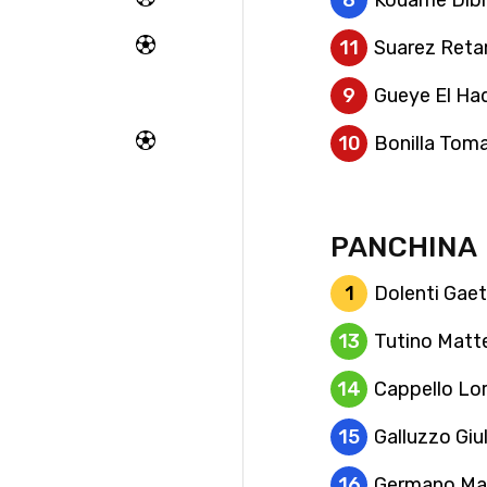
8
Kouame Dibi 
11
Suarez Retam
9
Gueye El Ha
10
Bonilla Tom
PANCHINA
1
Dolenti Gae
13
Tutino Matt
14
Cappello Lo
15
Galluzzo Giul
16
Germano Ma