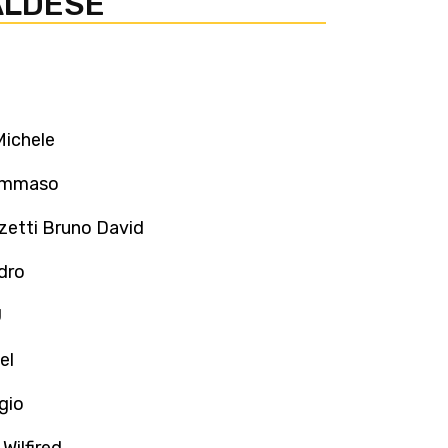
ALDESE
Michele
Tommaso
zetti Bruno David
dro
J
el
gio