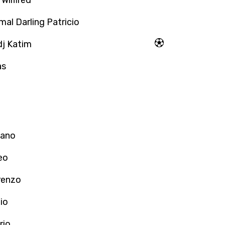
Wilfired
al Darling Patricio
dj Katim
as
tano
eo
renzo
io
rio