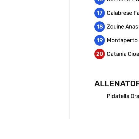
17
Calabrese F
18
Zouine Anas
19
Montaperto
20
Catania Gio
ALLENATO
Pidatella Or