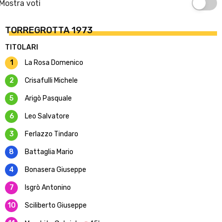
Mostra voti
TORREGROTTA 1973
TITOLARI
1
La Rosa Domenico
2
Crisafulli Michele
5
Arigò Pasquale
6
Leo Salvatore
3
Ferlazzo Tindaro
8
Battaglia Mario
4
Bonasera Giuseppe
7
Isgrò Antonino
10
Sciliberto Giuseppe