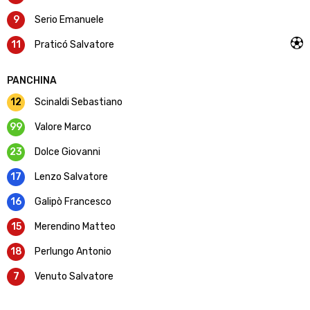
9
Serio Emanuele
11
Praticó Salvatore
PANCHINA
12
Scinaldi Sebastiano
99
Valore Marco
23
Dolce Giovanni
17
Lenzo Salvatore
16
Galipò Francesco
15
Merendino Matteo
18
Perlungo Antonio
7
Venuto Salvatore