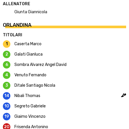
ALLENATORE
Giunta Giannicola
ORLANDINA
TITOLARI
1
Caserta Marco
2
Galati Gianluca
6
Sombra Alvarez Angel David
4
Venuto Fernando
3
Ditale Santiago Nicola
14
Nibali Thomas
10
Segreto Gabriele
19
Giaimo Vincenzo
20
Frisenda Antonino