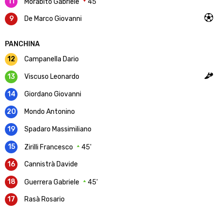
11
Morabito Gabriele
45'
9
De Marco Giovanni
PANCHINA
12
Campanella Dario
13
Viscuso Leonardo
14
Giordano Giovanni
20
Mondo Antonino
19
Spadaro Massimiliano
15
Zirilli Francesco
45'
16
Cannistrà Davide
18
Guerrera Gabriele
45'
17
Rasà Rosario