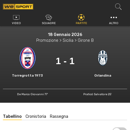
Vai
al
contenuto
VIDEO
SQUADRE
PARTITE
ALTRO
18 Gennaio 2026
Promozione > Sicilia > Girone B
1 - 1
Torregrotta 1973
Orlandina
De Marco Giovanni 77'
Praticó Salvatore 25'
Tabellino
Cronistoria
Rassegna