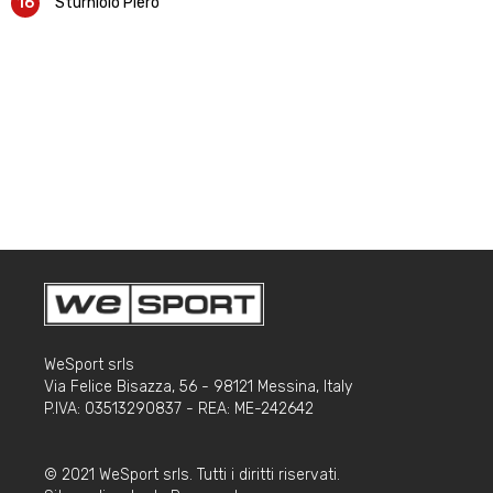
16
Sturniolo Piero
WeSport srls
Via Felice Bisazza, 56 - 98121 Messina, Italy
P.IVA: 03513290837 - REA: ME-242642
© 2021 WeSport srls. Tutti i diritti riservati.