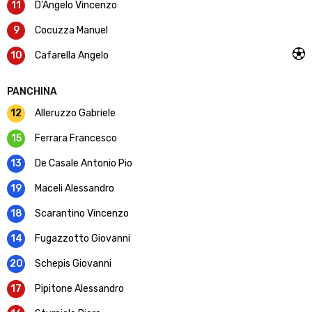
11
D’Angelo Vincenzo
9
Cocuzza Manuel
10
Cafarella Angelo
PANCHINA
12
Alleruzzo Gabriele
15
Ferrara Francesco
13
De Casale Antonio Pio
19
Maceli Alessandro
18
Scarantino Vincenzo
14
Fugazzotto Giovanni
20
Schepis Giovanni
17
Pipitone Alessandro