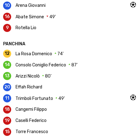
10
Arena Giovanni
16
Abate Simone
49'
9
Rotella Lio
PANCHINA
12
La Rosa Domenico
74'
14
Consolo Coniglio Federico
87'
13
Arizzi Nicolò
80'
20
Effah Richard
11
Trimboli Fortunato
49'
18
Cangemi Filippo
19
Caselli Federico
15
Torre Francesco