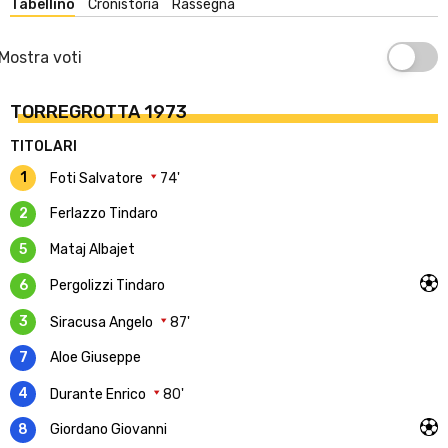
Tabellino
Cronistoria
Rassegna
Mostra voti
TORREGROTTA 1973
TITOLARI
1
Foti Salvatore
74'
2
Ferlazzo Tindaro
5
Mataj Albajet
6
Pergolizzi Tindaro
3
Siracusa Angelo
87'
7
Aloe Giuseppe
4
Durante Enrico
80'
8
Giordano Giovanni