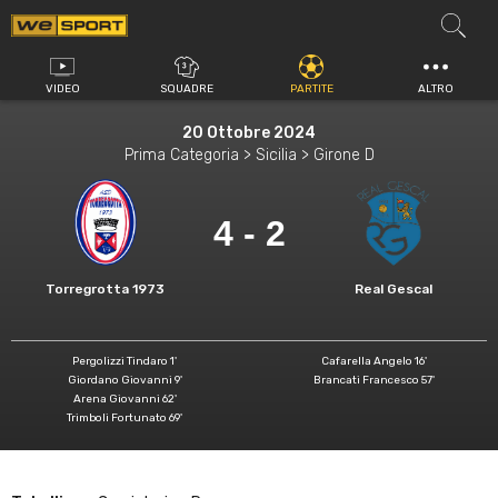
Vai
al
contenuto
VIDEO
SQUADRE
PARTITE
ALTRO
20 Ottobre 2024
Prima Categoria > Sicilia > Girone D
4 - 2
Torregrotta 1973
Real Gescal
Pergolizzi Tindaro 1'
Cafarella Angelo 16'
Giordano Giovanni 9'
Brancati Francesco 57'
Arena Giovanni 62'
Trimboli Fortunato 69'