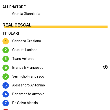
ALLENATORE
Giunta Giannicola
REAL GESCAL
TITOLARI
1
Cannata Graziano
2
Crucitti Luciano
5
Tiano Antonio
6
Brancati Francesco
3
Vermiglio Francesco
8
Alessandro Antonino
4
Bonamonte Antonio
7
De Salvo Alessio