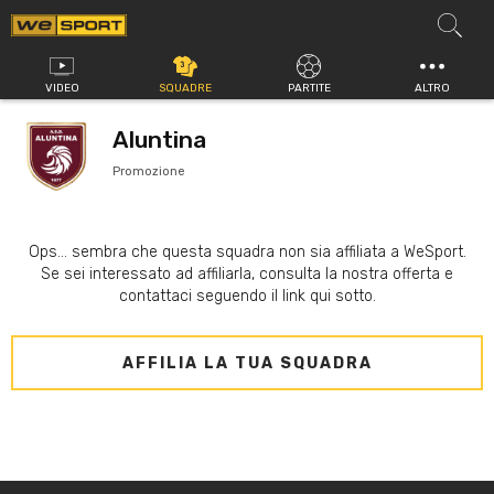
Vai
al
contenuto
VIDEO
SQUADRE
PARTITE
ALTRO
Aluntina
Promozione
Ops... sembra che questa squadra non sia affiliata a WeSport.
Se sei interessato ad affiliarla, consulta la nostra offerta e
contattaci seguendo il link qui sotto.
AFFILIA LA TUA SQUADRA